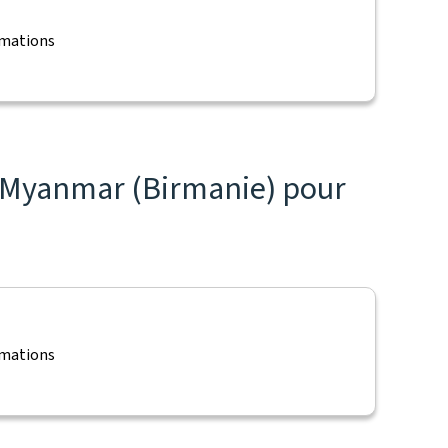
rmations
e Myanmar (Birmanie) pour
rmations