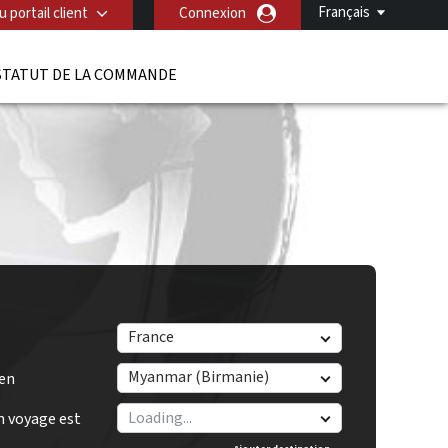
Français
 portail client
Connexion
STATUT DE LA COMMANDE
France
Myanmar (Birmanie)
/en
n voyage est