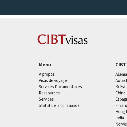
Menu
CIBT
A propos
Allem
Visas de voyage
Autric
Services Documentaires
Brésil
Ressources
China
Services
Espag
Statut de la commande
Finlan
Hong 
India
Norvè