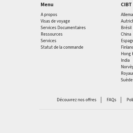
Menu
CIBT
A propos
Allem
Visas de voyage
Autric
Services Documentaires
Brésil
Ressources
China
Services
Espag
Statut de la commande
Finlan
Hong 
India
Norvè
Royau
Suède
Découvrez nos offres
FAQs
Pol