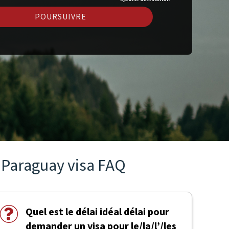
POURSUIVRE
Paraguay visa FAQ
Quel est le délai idéal délai pour
demander un visa pour le/la/l’/les