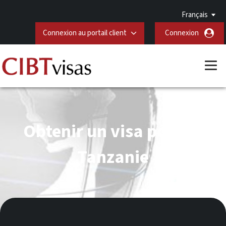
Français
Connexion au portail client
Connexion
Obtenir un visa pour la
Tanzanie