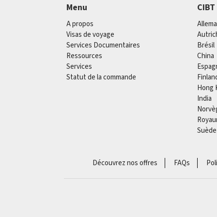
Menu
CIBT
A propos
Allem
Visas de voyage
Autric
Services Documentaires
Brésil
Ressources
China
Services
Espag
Statut de la commande
Finlan
Hong 
India
Norvè
Royau
Suède
Découvrez nos offres
FAQs
Pol