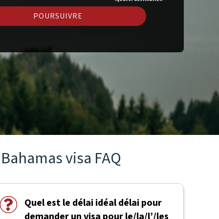
POURSUIVRE
Bahamas visa FAQ
Quel est le délai idéal délai pour
demander un visa pour le/la/l’/les