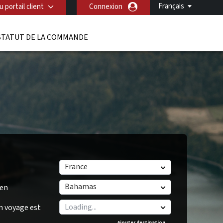
Français
 portail client
Connexion
STATUT DE LA COMMANDE
France
Bahamas
/en
n voyage est
Ajouter destination