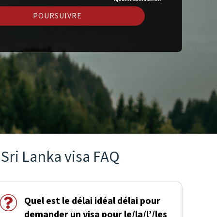
POURSUIVRE
Sri Lanka visa FAQ
Quel est le délai idéal délai pour
demander un visa pour le/la/l’/les