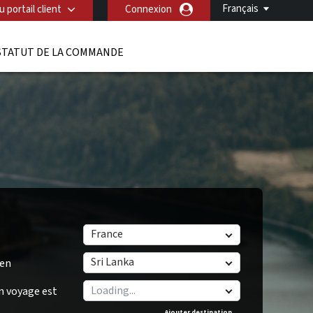
Français
 portail client
Connexion
STATUT DE LA COMMANDE
France
Sri Lanka
/en
n voyage est
Ajouter destination