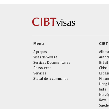
Menu
CIBT
A propos
Allem
Visas de voyage
Autric
Services Documentaires
Brésil
Ressources
China
Services
Espag
Statut de la commande
Finlan
Hong 
India
Norvè
Royau
Suède