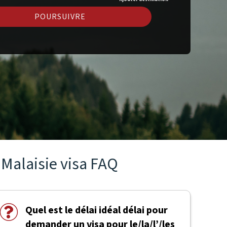
POURSUIVRE
Malaisie visa FAQ
Quel est le délai idéal délai pour
demander un visa pour le/la/l’/les